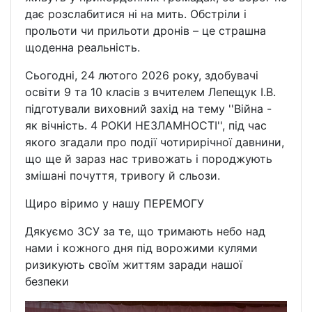
дає розслабитися ні на мить. Обстріли і
прольоти чи прильоти дронів – це страшна
щоденна реальність.
Сьогодні, 24 лютого 2026 року, здобувачі
освіти 9 та 10 класів з вчителем Лепещук І.В.
підготували виховний захід на тему ''Війна -
як вічність. 4 РОКИ НЕЗЛАМНОСТІ'', під час
якого згадали про події чотирирічної давнини,
що ще й зараз нас тривожать і породжують
змішані почуття, тривогу й сльози.
Щиро віримо у нашу ПЕРЕМОГУ
Дякуємо ЗСУ за те, що тримають небо над
нами і кожного дня під ворожими кулями
ризикують своїм життям заради нашої
безпеки