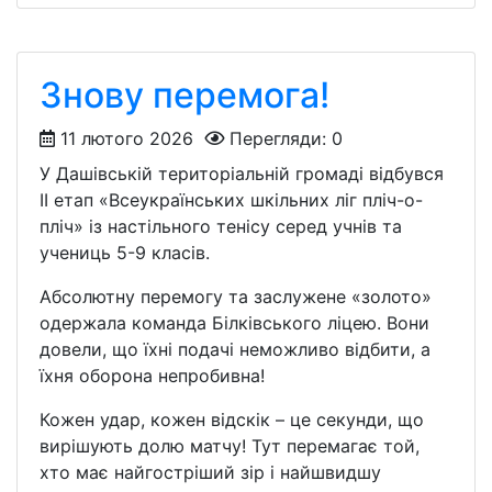
Знову перемога!
11 лютого 2026
Перегляди: 0
У Дашівській територіальній громаді відбувся
ІІ етап «Всеукраїнських шкільних ліг пліч-о-
пліч» із настільного тенісу серед учнів та
учениць 5-9 класів.
Абсолютну перемогу та заслужене «золото»
одержала команда Білківського ліцею. Вони
довели, що їхні подачі неможливо відбити, а
їхня оборона непробивна!
Кожен удар, кожен відскік – це секунди, що
вирішують долю матчу! Тут перемагає той,
хто має найгостріший зір і найшвидшу