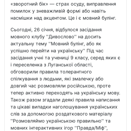
«зворотний бік» — страх осуду, виправлення
помилок у зневажливій формі або навіть
насмішки над акцентом. Це і є мовний булінг.
Сьогодні, 26 січня, відбулося засідання
мовного клубу ''Дивослово'' на досить
актуальну тему ''Мовний булінг, або як
успішно перейти на українську'' Під час
засідання учні та учениці 9 класу, серед яких є
і переселенка з Луганської області,
обговорили правила толерантного
спілкування з людьми, які змалечку або
довгий час розмовляли російською, проте
тепер активно переходять на українську мову.
Також разом згадали деякі правила написання
та цікаві випадки наголошування українських
слів за допомогою роздаткового матеріалу
''Розмовляймо українською правильно'' та
мовних інтерактивних ігор ''Правда/Міф'',