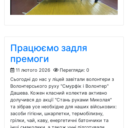
Працюємо задля
премоги
11 лютого 2026
Перегляди: 0
Сьогодні до нас у ліцей завітали волонтери з
Волонтерського руху "Смурфік і Волонтер"
Дашева. Кожен класний колектив активно
долучився до акції "Стань руками Миколая"
та зібрав усе необхідне для наших військових:
засоби гігієни, шкарпетки, термобілизну,
грілки, чай, каву, енергетичні батончики та
інші смаколики, а також учні підготували