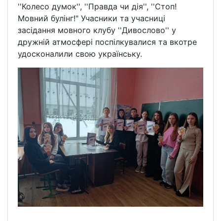
''Колесо думок'', ''Правда чи дія'', ''Стоп!
Мовний булінг!" Учасники та учасниці
засідання мовного клубу ''Дивослово'' у
дружній атмосфері поспілкувалися та вкотре
удосконалили свою українську.