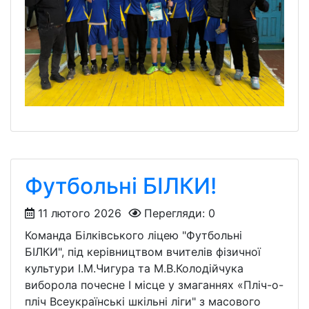
Футбольні БІЛКИ!
11 лютого 2026
Перегляди: 0
Команда Білківського ліцею "Футбольні
БІЛКИ", під керівництвом вчителів фізичної
культури І.М.Чигура та М.В.Колодійчука
виборола почесне І місце у змаганнях «Пліч-о-
пліч Всеукраїнські шкільні ліги" з масового